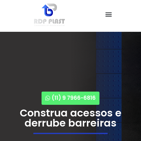
Nossos Produtos
Quem Somos
(11) 9 7966-6816
Construa acessos e
derrube barreiras