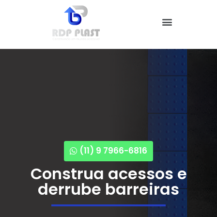
Nossos Produtos
Quem Somos
(11) 9 7966-6816
Construa acessos e
derrube barreiras